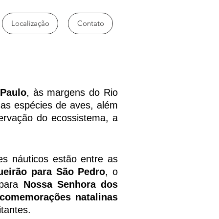
Localização
Contato
 Paulo
, às margens do Rio
sas espécies de aves, além
servação do ecossistema, a
tes náuticos estão entre as
ueirão para São Pedro
, o
 para
Nossa Senhora dos
comemorações natalinas
tantes.