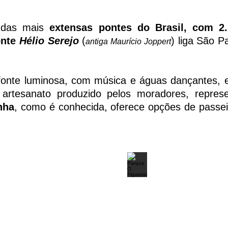
 das mais
extensas pontes do Brasil, com 2
nte
Hélio Serejo
(
) liga São P
antiga Maurício Joppert
onte luminosa, com música e á
guas dançantes, 
artesanato produzido pelos moradores, represen
nha
, como é conhecida, oferece opções de passeio