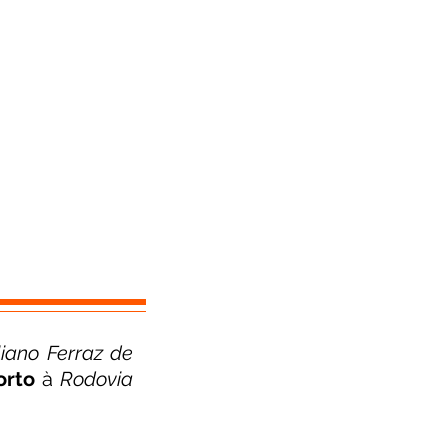
liano Ferraz de
orto
à
Rodovia