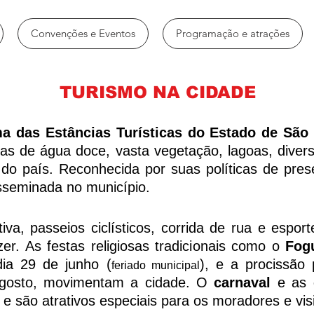
Convenções e Eventos
Programação e atrações
TURISMO NA CIDADE
ma das Estâncias Turísticas do Estado de São
as de água doce, vasta vegetação, lagoas, diver
 do país. Reconhecida por suas políticas de pre
isseminada no município.
va, passeios ciclísticos, corrida de rua e espor
azer. As festas religiosas tradicionais como o
Fog
dia 29 de junho (
), e a procissão
feriado municipal
gosto, movimentam a cidade. O
carnaval
e as
 são atrativos especiais para os moradores e visi