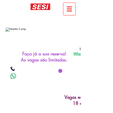
Telefone:
Faça já a sua reserva!
WhatsApp: (18) 99734-8
As vagas são limitadas.
Vagas esgotadas entre o
18 e 21 de fevereir