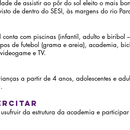
ade de assistir ao pôr do sol eleito o mais bon
visto de dentro do SESI, às margens do rio Par
 conta com piscinas (infantil, adulto e biribol 
os de futebol (grama e areia), academia, bicic
s, videogame e TV.
anças a partir de 4 anos, adolescentes e adul
.
ercitar
sufruir da estrutura da academia e participa