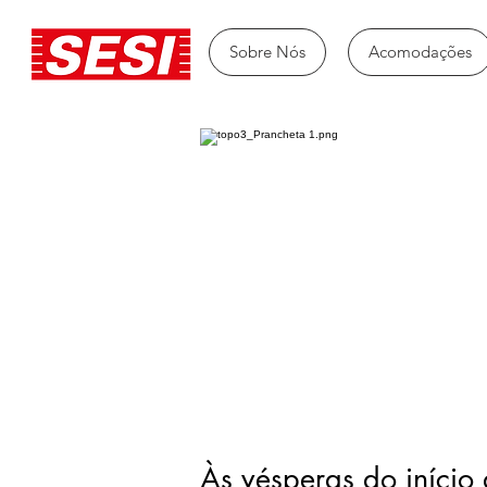
Sobre Nós
Acomodações
Às vésperas do iníci