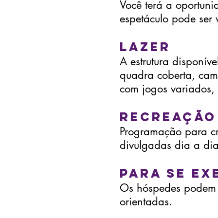
Você terá a oportunid
espetáculo pode ser 
Lazer
A estrutura disponível
quadra coberta, camp
com jogos variado
Recreação
Programação para cri
divulgadas dia a dia
Para se ex
Os hóspedes podem u
orientadas.