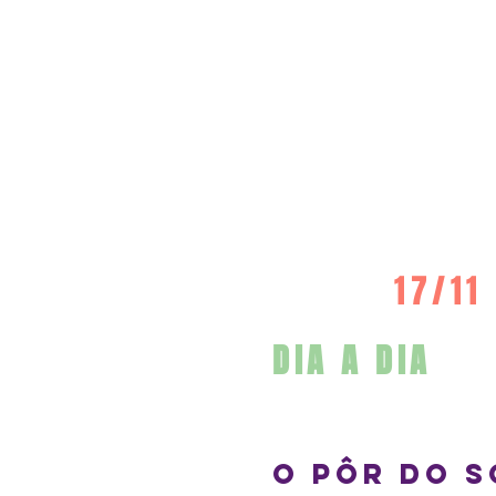
17/11
DIA A DIA
O pôr do s