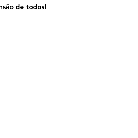
são de todos!
Hotel SESI - Presidente Epitácio
reira de Medeiros, 2-113 - Vila Recreio - 19475-740 - Presiden
Telefone: 18 3281-9460 |
WhatsApp
18
99734-8704
E-mail:
reservasepitacio@sesisp.org.br