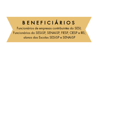
BENEFICIÁRIOS
Funcionários de empresas contribuintes do SESI;
Funcionários do SESI-SP, SENAI-SP, FIESP, CIESP e IRS;
alunos das Escolas SESI-SP e SENAI-SP